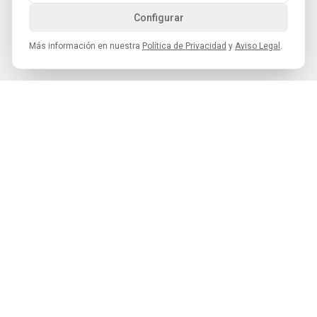
Configurar
Más información en nuestra
Política de Privacidad
y
Aviso Legal
.
Cofradía del Desarme de Oviedo
C/ Monte Auseva, 8 – 33012 Oviedo
hola@cofradiadeldesarme.es