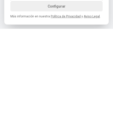
Configurar
Más información en nuestra
Política de Privacidad
y
Aviso Legal
.
Cofradía del Desarme de Oviedo
C/ Monte Auseva, 8 – 33012 Oviedo
hola@cofradiadeldesarme.es