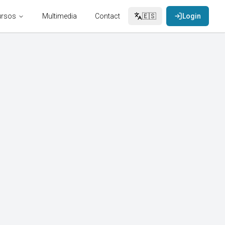
rsos
Multimedia
Contact
🇪🇸
Login