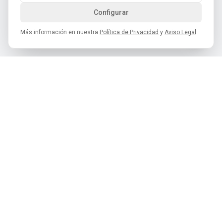
Configurar
Más información en nuestra
Política de Privacidad
y
Aviso Legal
.
Cofradía del Desarme de Oviedo
C/ Monte Auseva, 8 – 33012 Oviedo
hola@cofradiadeldesarme.es